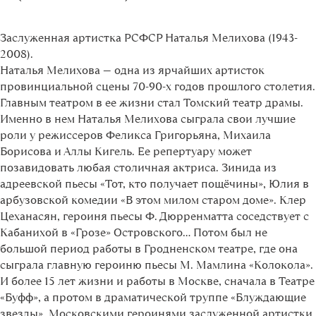
Заслуженная артистка РСФСР Наталья Мелихова (1943-
2008).
Наталья Мелихова — одна из ярчайших артисток
провинциальной сцены 70-90-х годов прошлого столетия.
Главным театром в ее жизни стал Томский театр драмы.
Именно в нем Наталья Мелихова сыграла свои лучшие
роли у режиссеров Феликса Григорьяна, Михаила
Борисова и Аллы Кигель. Ее репертуару может
позавидовать любая столичная актриса. Зинида из
адреевской пьесы «Тот, кто получает пощёчины», Юлия в
арбузовской комедии «В этом милом старом доме». Клер
Цеханасян, героиня пьесы Ф. Дюрренматта соседствует с
Кабанихой в «Грозе» Островского... Потом был не
большой период работы в Гродненском театре, где она
сыграла главную героиню пьесы М. Мамлина «Колокола».
И более 15 лет жизни и работы в Москве, сначала в Театре
«Буфф», а протом в драматической труппе «Блуждающие
звезды». Московскими героинями заслуженной артистки