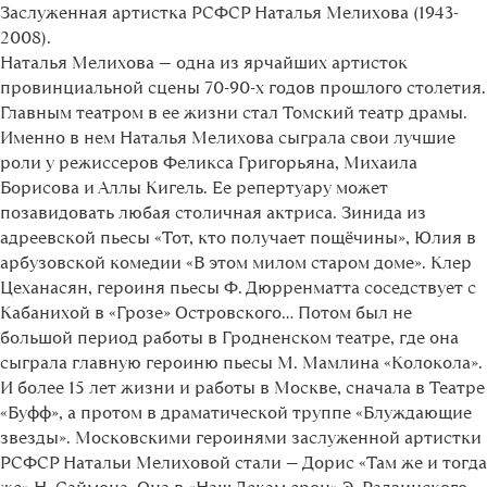
Заслуженная артистка РСФСР Наталья Мелихова (1943-
2008).
Наталья Мелихова — одна из ярчайших артисток
провинциальной сцены 70-90-х годов прошлого столетия.
Главным театром в ее жизни стал Томский театр драмы.
Именно в нем Наталья Мелихова сыграла свои лучшие
роли у режиссеров Феликса Григорьяна, Михаила
Борисова и Аллы Кигель. Ее репертуару может
позавидовать любая столичная актриса. Зинида из
адреевской пьесы «Тот, кто получает пощёчины», Юлия в
арбузовской комедии «В этом милом старом доме». Клер
Цеханасян, героиня пьесы Ф. Дюрренматта соседствует с
Кабанихой в «Грозе» Островского... Потом был не
большой период работы в Гродненском театре, где она
сыграла главную героиню пьесы М. Мамлина «Колокола».
И более 15 лет жизни и работы в Москве, сначала в Театре
«Буфф», а протом в драматической труппе «Блуждающие
звезды». Московскими героинями заслуженной артистки
РСФСР Натальи Мелиховой стали — Дорис «Там же и тогда